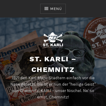
Zum
Inhalt
MENÜ
springen
ST. KARLI –
CHEMNITZ
1971 den Karl-Marx-Städtern einfach vor die
Nase gesetzt, bleibt er nun der "heilige Geist"
von Chemnitz. KARLI – unser Nischel. Ne' so
ernst, Chemnitz!